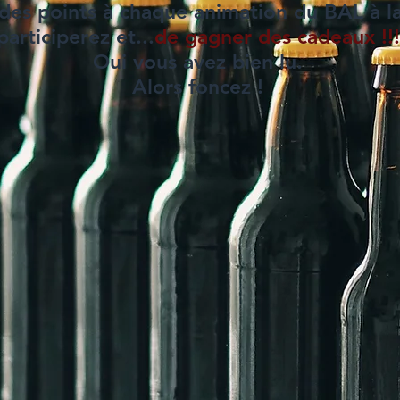
des points à chaque animation du BAL à l
participerez et...
de gagner des cadeaux !!!
Oui vous avez bien lu.
Alors foncez !