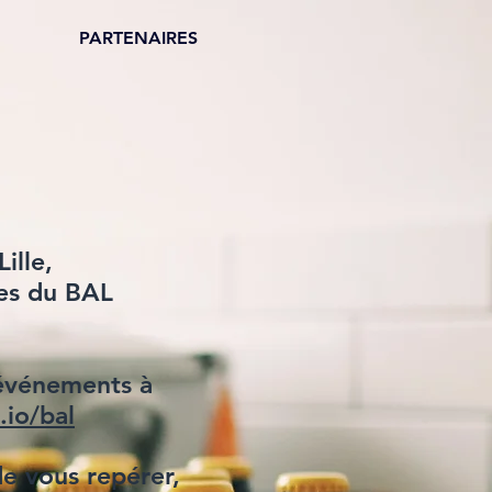
PARTENAIRES
ille,
res du BAL
 événements à
.io/bal
de vous repérer,