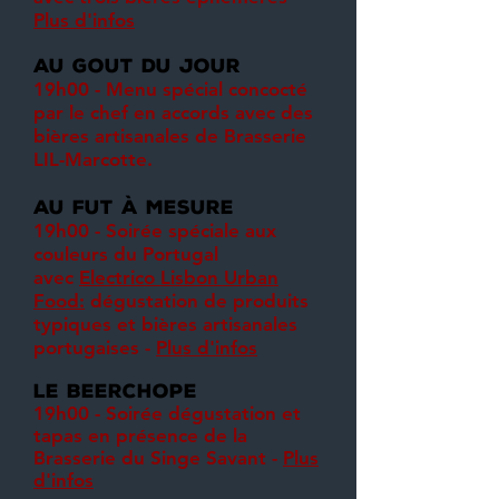
Plus d'infos
au gout du jour
19h00 - Menu spécial concocté
par le chef en accords avec des
bières artisanales de Brasserie
LIL-Marcotte.
au fut à mesure
19h00 - Soirée spéciale aux
couleurs du Portugal
a
vec
Electrico Lisbon Urban
Food:
dégustation de produits
typiques et bières artisanales
portugaises -
Plus d'infos
le beerchope
19h00 - Soirée dégustation et
tapas en présence de la
Brasserie du Singe Savant -
Plus
d'infos