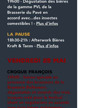
19h00 - Dégustation des bières
de la gamme PVL de la
Brasserie du Pavé en
accord avec...des insectes
comestibles ! -
Plus d'infos
LA PAUSE
18h30-21h : Afterwork Bières
Kraft & Tacos -
Plus d'infos
vendredi 25 mai
croque françois
19h00 - Soirée spéciale en
présence des brasseurs de la
Brasserie Bellenaert,
dégustation et accords des trois
croques créé pour le festival
(dont un végétarien) en accords
avec trois bières éphémères -