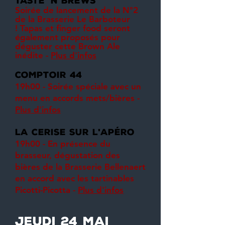
taste
n brews
'
Soirée de lancement de la N°2
de la Brasserie Le Barboteur
! Tapas et finger food seront
également proposés pour
déguster cette Brown Ale
inédite -
Plus d'infos
comptoir 44
19h00 - Soirée spéciale avec un
menu en accords mets/bières -
Plus d'infos
la cerise sur l
apéro
'
19h00 - En présence du
brasseur, dégustation des
bières de la Brasserie Bellenaert
en accord avec les tartinables
Picotti-Picotta -
Plus d'infos
jeudi 24 mai