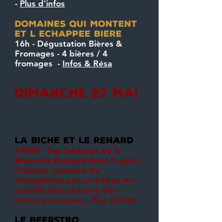
-
Plus d'infos
DOMAINES QUI MONTENT
et L ECHAPPEE BIERE
16h - Dégustation Bières &
Fromages - 4 bières / 4
fromages -
Infos & Résa
dimanche 27 mai
la biche et le renard
19h00 - Tap Takeover de la
Brasserie Brussels Beer Project.
Création exclusive de
charcuteries par un artisan en
accords avec chacune des
bières proposées -
Plus d'infos
le beerstro