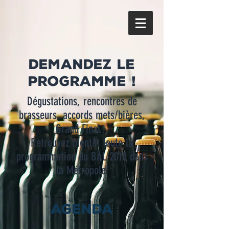
demandez le
programme
!
Dégustations, rencontres de
brasseurs, accords mets/bières,
Grand Final...
Retrouvez bientôt toute la
programmation du BAL 2018 dans
la Métropole.
AGENDA