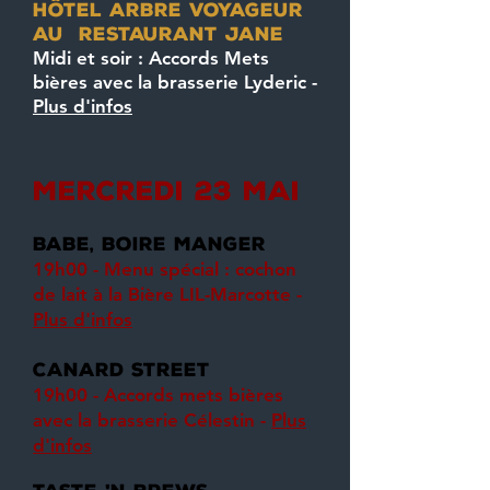
HÔTEL ARBRE VOYAGEUR
au RESTAURANT JANE
Midi et soir : Accords Mets
bières avec la brasserie Lyderic -
Plus d'infos
mercredi 23 mai
Babe, boire manger
19h00 - Menu spécial : cochon
de lait à la Bière LIL-Marcotte -
Plus d'infos
canard street
19h00 - Accords mets bières
avec la brasserie Célestin -
Plus
d'infos