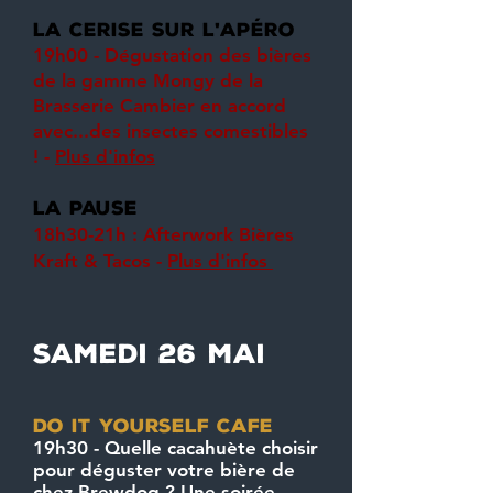
la cerise sur l
apéro
'
19h00 - Dégustation des bières
de la gamme Mongy de la
Brasserie Cambier en accord
avec...des insectes comestibles
! -
Plus d'infos
LA PAUSE
18h30-21h : Afterwork Bières
Kraft & Tacos -
Plus d'infos
samedi 26 mai
do it yourself cafe
19h30 - Quelle cacahuète choisir
pour déguster votre bière de
chez Brewdog ? Une soirée