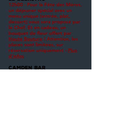
12h00 - Pour la Fête des Mères,
un déjeuner spécial avec un
menu unique (entrée, plat,
dessert) vous sera proposé par
le Chef. Et en cadeau, un
bouquet de fleur offert par
Haute Bouture
! Attention, les
places sont limitées, sur
réservation uniquement -
Plus
d'infos
CAMDEN BAR
Atelier Dégustation et
Shop
avec Vente de Bouteilles à
emporter
Grand Quizz sur la Bière, avec
de nombreux lots à gagner :
verrerie, coffrets bière,
goodies... -
Plus d'infos